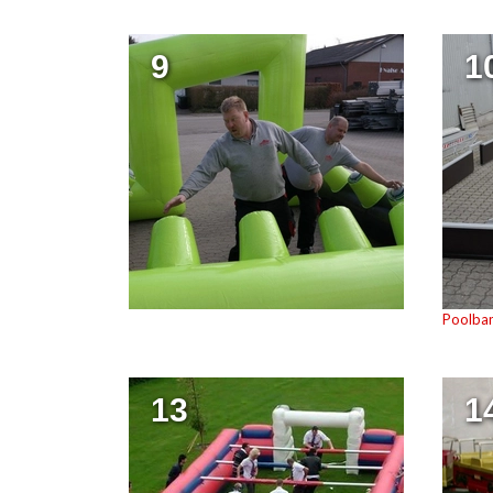
9
1
Poolban
13
1