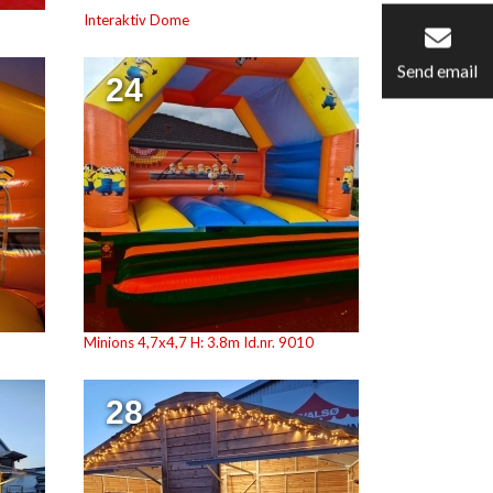
Interaktiv Dome
Send email
24
Minions 4,7x4,7 H: 3.8m Id.nr. 9010
28