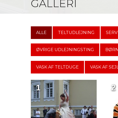
GALLERI
ALLE
TELTUDLEJNING
SERV
ØVRIGE UDLEJNINGSTING
BØRN
VASK AF TELTDUGE
VASK AF SEJ
1
2