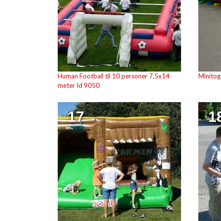
Human Football til 10 personer 7,5x14
Minitog
meter Id 9050
17
1