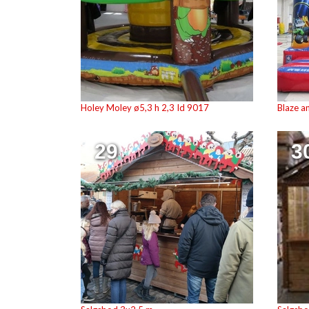
Holey Moley ø5,3 h 2,3 Id 9017
Blaze a
29
3