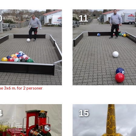
0
11
e 3x6 m. for 2 personer
4
15