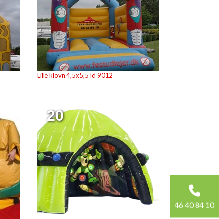
Lille klovn 4,5x5,5 Id 9012
20
46 40 84 10