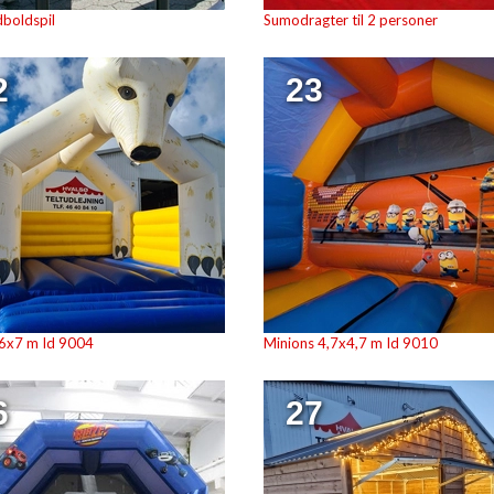
boldspil
Sumodragter til 2 personer
2
23
 6x7 m Id 9004
Minions 4,7x4,7 m Id 9010
6
27