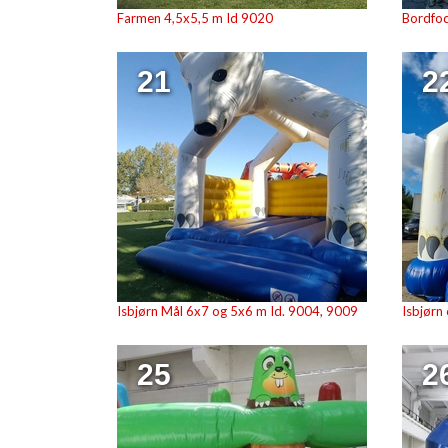
Farmen 4,5x5,5 m Id 9020
Bordfod
21
2
Isbjørn Mål 6x7 og 5x6 m Id. 9004, 9009
Isbjørn
25
2