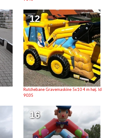
12
Rutchebane Gravemaskine 5x10 4 m høj. Id
9035
16