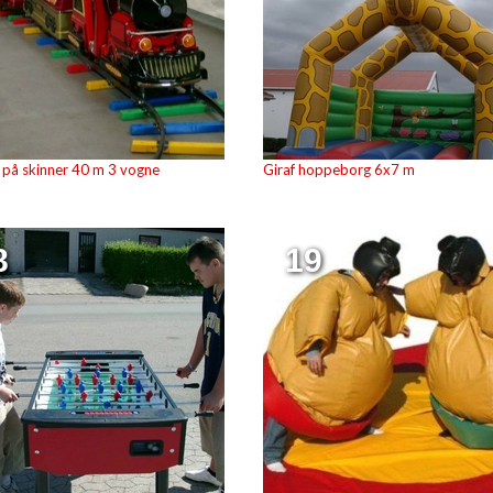
 på skinner 40 m 3 vogne
Giraf hoppeborg 6x7 m
8
19