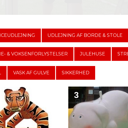
ICEUDLEJNING
UDLEJNING AF BORDE & STOLE
E- & VOKSENFORLYSTELSER
JULEHUSE
STR
L
VASK AF GULVE
SIKKERHED
3