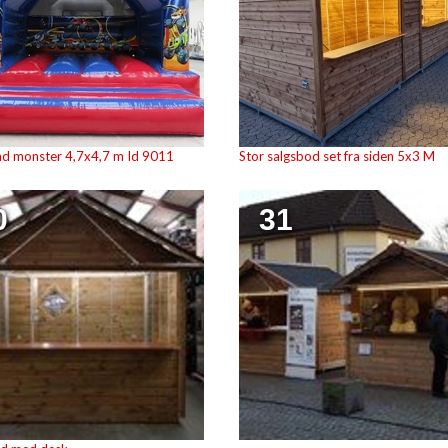
nd monster 4,7x4,7 m Id 9011
Stor salgsbod set fra siden 5x3 M
0
31