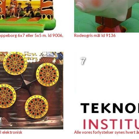
oppeborg 6x7 eller 5x5 m. Id 9006,
Rodeogris mål Id 9136
7
l elektronisk
Alle vores forlystelser synes hvert å