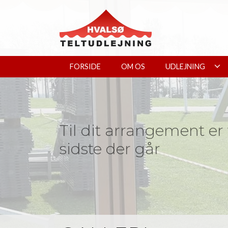
Gå
til
hovedindhold
FORSIDE
OM OS
UDLEJNING
Til dit arrangement er
sidste der går