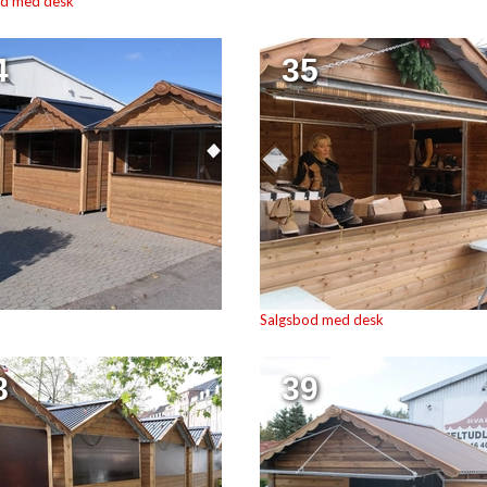
od med desk
4
35
Salgsbod med desk
8
39