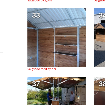
Salgsbod 3x2,5 m
Salgsb
33
3
Salgsbod med hylder
37
3