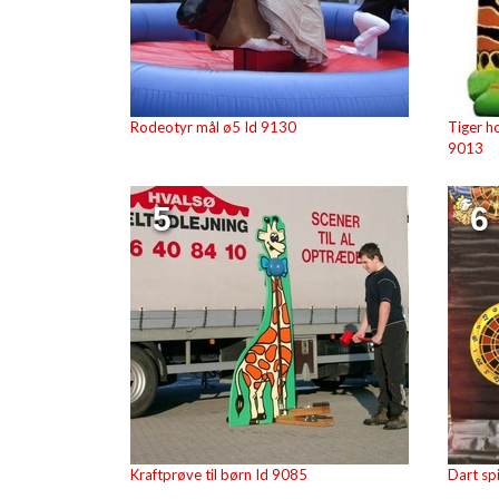
Rodeotyr mål ø5 Id 9130
Tiger h
9013
5
6
Kraftprøve til børn Id 9085
Dart spi