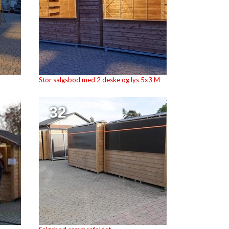
Stor salgsbod med 2 deske og lys 5x3 M
32