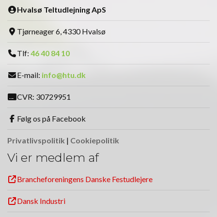
Hvalsø Teltudlejning ApS
Tjørneager 6, 4330 Hvalsø
Tlf:
46 40 84 10
E-mail:
info@htu.dk
CVR: 30729951
Følg os på Facebook
Privatlivspolitik
|
Cookiepolitik
Vi er medlem af
Brancheforeningens Danske Festudlejere
Dansk Industri