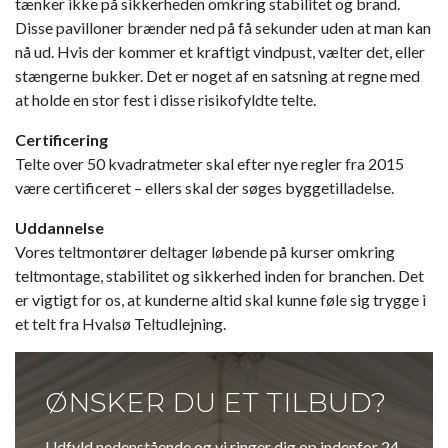
tænker ikke på sikkerheden omkring stabilitet og brand.
Disse pavilloner brænder ned på få sekunder uden at man kan
nå ud. Hvis der kommer et kraftigt vindpust, vælter det, eller
stængerne bukker. Det er noget af en satsning at regne med
at holde en stor fest i disse risikofyldte telte.
Certificering
Telte over 50 kvadratmeter skal efter nye regler fra 2015
være certificeret – ellers skal der søges byggetilladelse.
Uddannelse
Vores teltmontører deltager løbende på kurser omkring
teltmontage, stabilitet og sikkerhed inden for branchen. Det
er vigtigt for os, at kunderne altid skal kunne føle sig trygge i
et telt fra Hvalsø Teltudlejning.​
ØNSKER DU ET TILBUD?
Udfyld nedenstående og vi ringer dig op indenfor 24