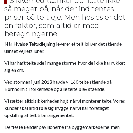
Sikkerhed tænker de fleste ikke
så meget på, når der indhentes
priser på teltleje. Men hos os er det
en faktor, som altid er med i
beregningerne.
Når Hvalsø Teltudlejning leverer et telt, bliver det stående
uanset vejrets luner.
Vi har haft telte ude i mange storme, hvor de ikke har rykket
sig en cm.
Ved stormen i juni 2013 havde vi 160 telte stående på
Bornholm til folkemøde og alle telte blev stående.
Vi sætter altid sikkerheden højt, når vi monterer telte. Vores
kunder skal altid føle sig trygge, når vi har foretaget
opstilling af telt til arrangementet.
De fleste kender pavillonerne fra byggemarkederne, men