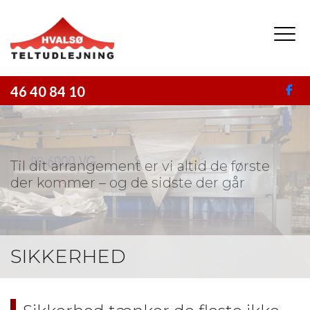
Gå
til
hovedindhold
46 40 84 10
Til dit arrangement er vi altid de første
der kommer – og de sidste der går
SIKKERHED