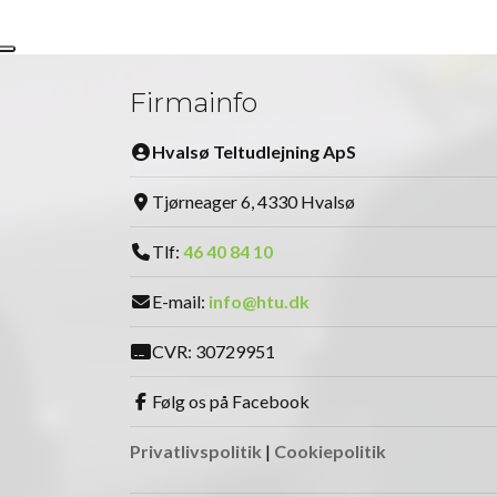
Firmainfo
Hvalsø Teltudlejning ApS
Tjørneager 6, 4330 Hvalsø
Tlf:
46 40 84 10
E-mail:
info@htu.dk
CVR: 30729951
Følg os på Facebook
Privatlivspolitik
|
Cookiepolitik