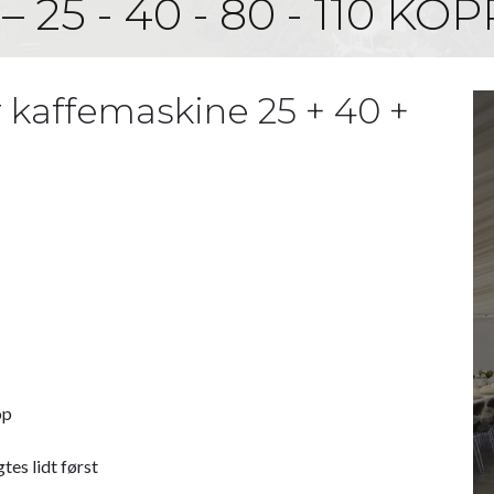
25 - 40 - 80 - 110 KO
 kaffemaskine 25 + 40 +
op
tes lidt først