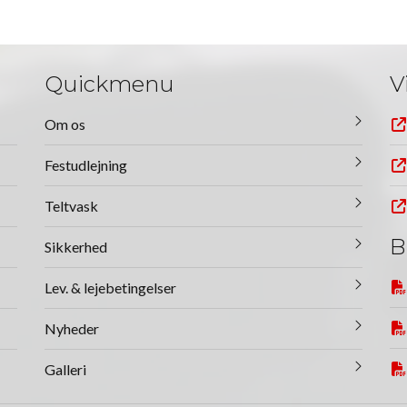
Quickmenu
V
Om os
Festudlejning
Teltvask
B
Sikkerhed
Lev. & lejebetingelser
Nyheder
Galleri