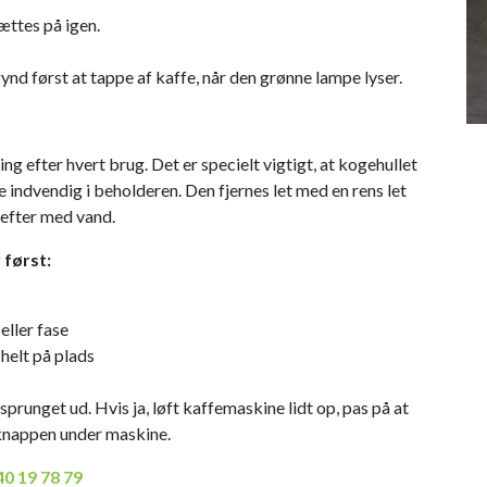
sættes på igen.
ynd først at tappe af kaffe, når den grønne lampe lyser.
 efter hvert brug. ​Det er specielt vigtigt, at kogehullet
e indvendig i beholderen. Den fjernes let med en rens let
t efter med vand.
 først:
eller fase
 helt på plads
unget ud. Hvis ja, løft kaffemaskine lidt op, pas på at
 knappen under maskine.
40 19 78 79