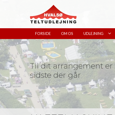
Gå
til
hovedindhold
FORSIDE
OM OS
UDLEJNING
Til dit arrangement er
sidste der går