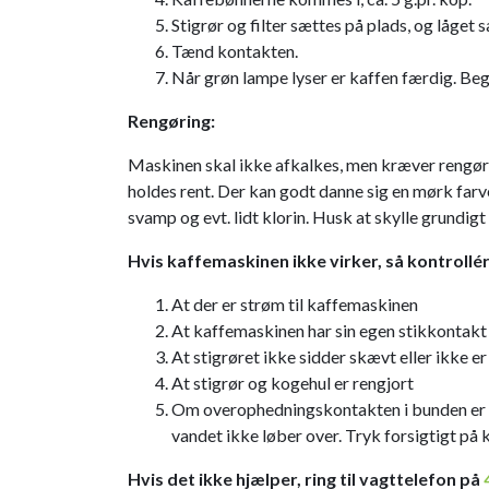
​Stigrør og filter sættes på plads, og låget 
​Tænd kontakten.
​Når grøn lampe lyser er kaffen færdig. Beg
Rengøring:
Maskinen skal ikke afkalkes, men kræver rengøring
holdes rent.​ Der kan godt danne sig en mørk farv
svamp og evt. lidt klorin. Husk at skylle grundig
Hvis kaffemaskinen ikke virker, så kontrollér
At der er strøm til kaffemaskinen
At kaffemaskinen har sin egen stikkontakt 
At stigrøret ikke sidder skævt eller ikke er
At stigrør og kogehul er rengjort
Om overophedningskontakten i bunden er spr
vandet ikke løber over. Tryk forsigtigt på
Hvis det ikke hjælper, ring til vagttelefon på